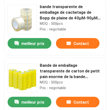
bande transparente de
emballage de cachetage de
Bopp de plaine de 40μM-90μM
Bopp /Opp
MOQ：500pcs
Prix：negotiable
meilleur prix
Contact
Bande de emballage
transparente de carton de petit
pain enorme de la bande
acrylique OPP de cachetage
MOQ：500pcs
Prix：negotiable
meilleur prix
Contact