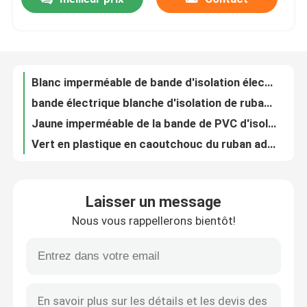
Blanc imperméable de bande d'isolation électrique de PVC 50mm pour le caoutchouc en plastique de tuyau
bande électrique blanche d'isolation de ruban adhésif de PVC de 50mm pour l'avertissement de plancher
Visite d'usine
Jaune imperméable de la bande de PVC d'isolation 25mm ignifuge
Vert en plastique en caoutchouc du ruban adhésif 25mm de PVC de protection d'isolation
Contrôle de qualité
Couleur bleue auto-adhésive de ruban de PVC de tuyau d'isolation 2 pouces
Ruban adhésif PVC jaune imperméable pour masquage 4 pouces 30mm
Bande de PVC auto-adhésive rouge 50mm pour le câblage de communications
Contactez-nous
petit pain 20mm bleu de ruban adhésif de PVC de 17mm pour l'isolation électrique
Petit pain enorme de bande électrique en plastique de PVC de Grey Floor Warning Polyvinyl pour l'isolation
Demandez une citation
Ruban adhésif 50mm White Stripes noir de PVC de polychlorure de vinyle de TUV
Laisser un message
Petit pain électrique en plastique blanc vert de bande de bande de PVC de polyvinyle d'isolation
Ruban adhésif de BOPP
Nous vous rappellerons bientôt!
Blanc rouge imperméable de petit pain enorme de ruban adhésif de PVC de cachetage non adhésif
PVC jaune de bande d'isolation de noir d'ODM RoHS pour la protection de climatiseur
Ruban adhésif de papier d'emballage
Ruban adhésif 50mm bleus de PVC d'isolation électrique 48mm 25mm
Rouge électrique imperméable de bande de polychlorure de vinyle de PVC pour les tuyaux en plastique
Ruban adhésif d'ANIMAL FAMILIER