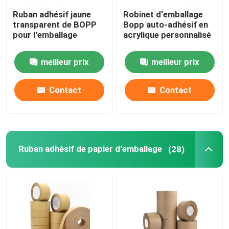
Ruban adhésif jaune
Robinet d'emballage
Bande de MOPP
transparent de BOPP
Bopp auto-adhésif en
pour l'emballage
acrylique personnalisé
Petit pain de film protecteur
meilleur prix
meilleur prix
Petit pain enorme de papier d'emballage
Contact
Contact
Feuille de plastique statique
Ruban adhésif de papier d'emballage
(28)