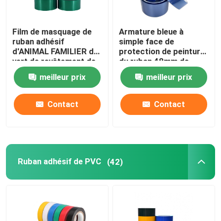
Film de masquage de
Armature bleue à
ruban adhésif
simple face de
d'ANIMAL FAMILIER de
protection de peinture
vert de revêtement de
du ruban 48mm de
poudre de polyester
polyester d'ANIMAL
meilleur prix
meilleur prix
pour l'isolation
FAMILIER
Contact
Contact
Ruban adhésif de PVC
(42)