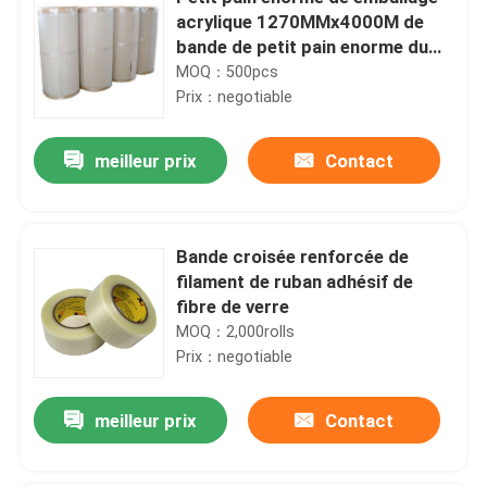
acrylique 1270MMx4000M de
bande de petit pain enorme du
film à base d'eau BOPP de bande
MOQ：500pcs
Prix：negotiable
meilleur prix
Contact
Bande croisée renforcée de
filament de ruban adhésif de
fibre de verre
MOQ：2,000rolls
Prix：negotiable
meilleur prix
Contact