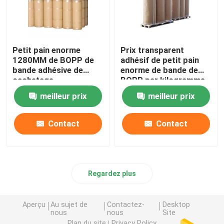
Petit pain enorme
Prix transparent
1280MM de BOPP de
adhésif de petit pain
bande adhésive de
enorme de bande de
cachetage
BOPP par kilogramme
meilleur prix
meilleur prix
Contact
Contact
Regardez plus
Aperçu
Au sujet de
Contactez-
Desktop
nous
nous
Site
Plan du site
Privacy Policy