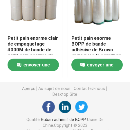
Petit pain de film de bout droit
Ruban adhésif de emballage
Petit pain enorme clair
Petit pain enorme
de empaquetage
BOPP de bande
4000M de bande de
adhésive de Brown
Ruban adhésif de Polyimide
petit pain enorme de
jaune pour la garniture
bande de la gomme
du joint de carton
envoyer une
envoyer une
BOPP de carton
Ruban adhésif de mousse
demande
demande
Bande de MOPP
Aperçu
Au sujet de nous
Contactez-nous
Desktop Site
Petit pain de film protecteur
Qualité
Ruban adhésif de BOPP
Usine De
Petit pain enorme de papier d'emballage
Chine.Copyright © 2023