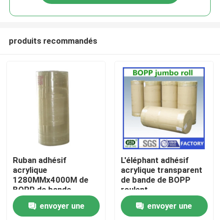
produits recommandés
Accueil
Ruban adhésif
L'éléphant adhésif
acrylique
acrylique transparent
1280MMx4000M de
de bande de BOPP
A propos de nous
BOPP de bande
roulent
résistante de petit
1280mmx4000m
envoyer une
envoyer une
pain enorme
adapté aux besoins du
Contacts
client