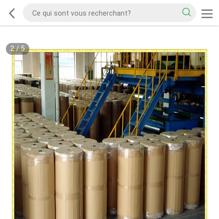
2
/
5