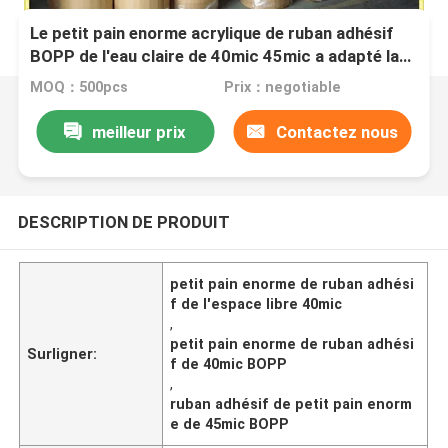
Le petit pain enorme acrylique de ruban adhésif
BOPP de l'eau claire de 40mic 45mic a adapté la
couleur et le logo aux besoins du client
MOQ：500pcs
Prix：negotiable
meilleur prix
Contactez nous
DESCRIPTION DE PRODUIT
petit pain enorme de ruban adhési
f de l'espace libre 40mic
,
petit pain enorme de ruban adhési
Surligner:
f de 40mic BOPP
,
ruban adhésif de petit pain enorm
e de 45mic BOPP