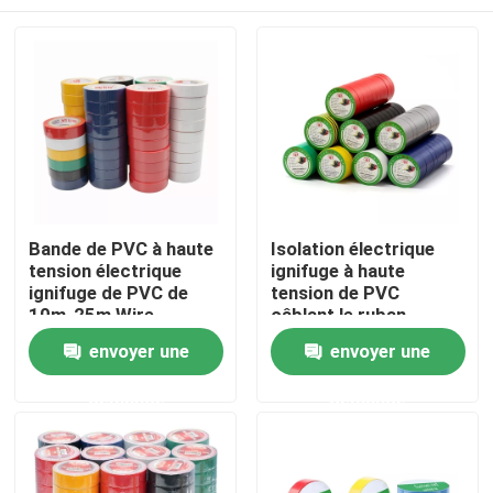
Bande de PVC à haute
Isolation électrique
tension électrique
ignifuge à haute
ignifuge de PVC de
tension de PVC
10m-25m Wire
câblant le ruban
Waterproof Flame
adhésif
Maison
envoyer une
envoyer une
demande
demande
Produits
Au sujet de nous