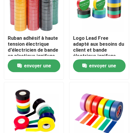
Visite d'usine
Contrôle de qualité
Ruban adhésif à haute
Logo Lead Free
tension électrique
adapté aux besoins du
d'électricien de bande
client et bande
Contactez-nous
en plastique ignifuge
électrique ignifuge
noire de Wire
d'isolation de PVC
envoyer une
envoyer une
Insulation Flame
Demandez une citation
demande
demande
Ruban adhésif de BOPP
Ruban adhésif de papier d'emballage
Ruban adhésif d'ANIMAL FAMILIER