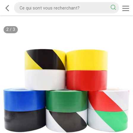
2
/
3