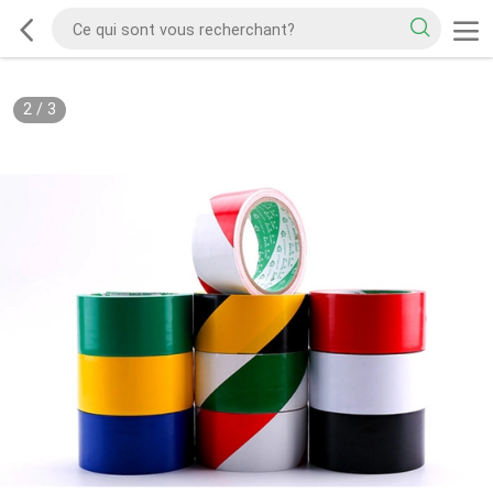
2
/
3