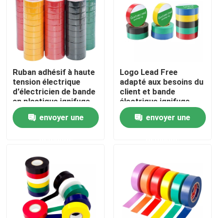
Visite d'usine
Contrôle de qualité
Ruban adhésif à haute
Logo Lead Free
tension électrique
adapté aux besoins du
Contactez-nous
d'électricien de bande
client et bande
en plastique ignifuge
électrique ignifuge
noire de Wire
d'isolation de PVC
envoyer une
envoyer une
Demandez une citation
Insulation Flame
demande
demande
Ruban adhésif de BOPP
Ruban adhésif de papier d'emballage
Ruban adhésif d'ANIMAL FAMILIER