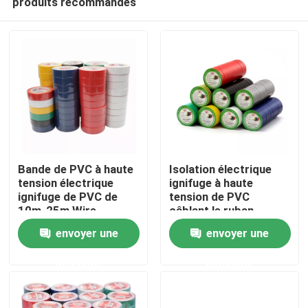
produits recommandés
Bande de PVC à haute
Isolation électrique
tension électrique
ignifuge à haute
ignifuge de PVC de
tension de PVC
10m-25m Wire
câblant le ruban
Maison
Waterproof Flame
adhésif
envoyer une
envoyer une
Produits
demande
demande
Au sujet de nous