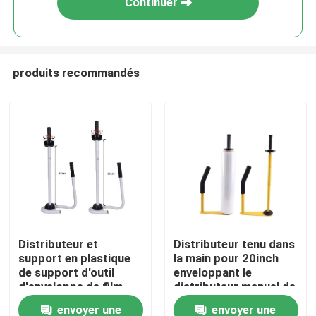
Continuer
produits recommandés
Maison
Distributeur et
Distributeur tenu dans
support en plastique
la main pour 20inch
Produits
de support d'outil
enveloppant le
d'enveloppe de film
distributeur manuel de
d'étendue de
film de bout droit de
envoyer une
envoyer une
Au sujet de nous
distributeur d'étendue
palette de film