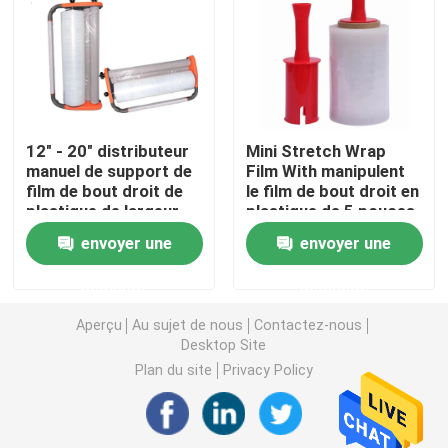
Ruban adhésif de PVC
Petit pain enorme de bande de BOPP
12" - 20" distributeur
Mini Stretch Wrap
manuel de support de
Film With manipulent
Ruban adhésif de fibre de verre
film de bout droit de
le film de bout droit en
plastique de largeur
plastique de 5 pouces
de pouce 300-500mm
avec les poignées
Petit pain de film de bout droit
envoyer une
envoyer une
d'emballage coloré
tournantes pour
transparent de feuille
l'enveloppe de palette
demande
demande
Ruban adhésif de emballage
Aperçu
Au sujet de nous
Contactez-nous
Desktop Site
Ruban adhésif de Polyimide
Plan du site
Privacy Policy
Ruban adhésif de mousse