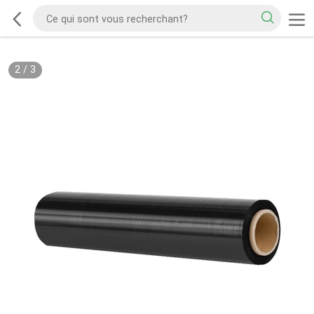
2
/
3