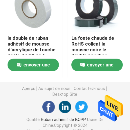
Petit pain de film de bout droit
Ruban adhésif de emballage
le double de ruban
La fonte chaude de
adhésif de mousse
RoHS collent la
d'acrylique de touche
mousse noire le
Ruban adhésif de Polyimide
de PE d'EVA de 1
double du ruban
pouce a dégrossi
qu'adhésif 12mm a
envoyer une
envoyer une
dégrossie
Ruban adhésif de mousse
demande
demande
Bande de MOPP
Aperçu
Au sujet de nous
Contactez-nous
Desktop Site
Petit pain de film protecteur
Qualité
Ruban adhésif de BOPP
Usine De
Petit pain enorme de papier d'emballage
Chine.Copyright © 2024