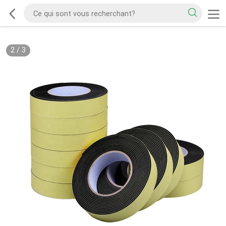
2
/
3