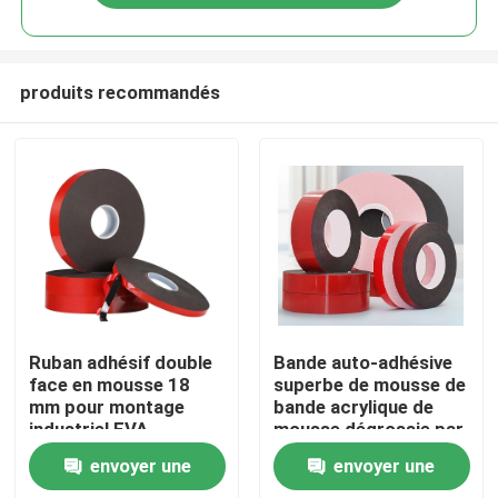
produits recommandés
Accueil
Ruban adhésif double
Bande auto-adhésive
face en mousse 18
superbe de mousse de
mm pour montage
bande acrylique de
A propos de nous
industriel EVA
mousse dégrossie par
double de PE
envoyer une
envoyer une
Contacts