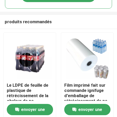
produits recommandés
Maison
Le LDPE de feuille de
Film imprimé fait sur
plastique de
commande ignifuge
rétrécissement de la
d'emballage de
Produits
chaleur de pe
rétrécissement de pe
l'utilisation de film
rétrécissement de la
envoyer une
envoyer une
d'emballage en papier
chaleur de film
Au sujet de nous
rétrécissable pour des
rétrécissable de Lldpe