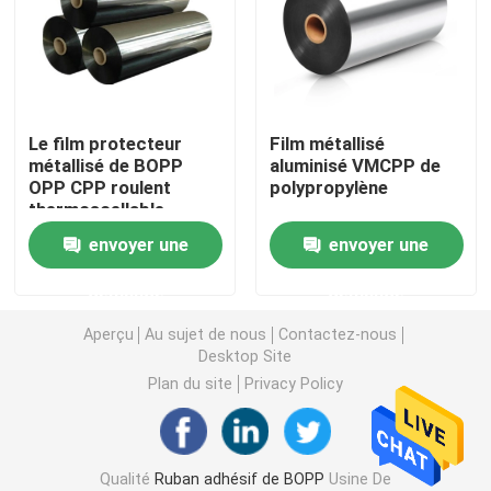
Ruban adhésif de PVC
Petit pain enorme de bande de BOPP
Le film protecteur
Film métallisé
métallisé de BOPP
aluminisé VMCPP de
OPP CPP roulent
polypropylène
Ruban adhésif de fibre de verre
thermoscellable
envoyer une
envoyer une
Petit pain de film de bout droit
demande
demande
Ruban adhésif de emballage
Aperçu
Au sujet de nous
Contactez-nous
Desktop Site
Plan du site
Privacy Policy
Ruban adhésif de Polyimide
Ruban adhésif de mousse
Qualité
Ruban adhésif de BOPP
Usine De