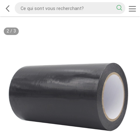
2
/
3