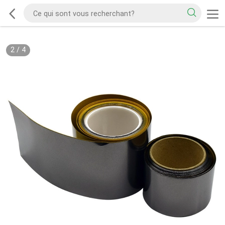
2
/
4