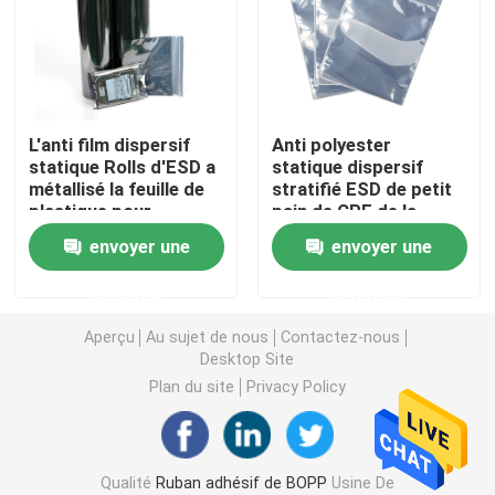
Ruban adhésif de PVC
Petit pain enorme de bande de BOPP
L'anti film dispersif
Anti polyester
statique Rolls d'ESD a
statique dispersif
métallisé la feuille de
stratifié ESD de petit
Ruban adhésif de fibre de verre
plastique pour
pain de CPE de la
l'armature de
feuille de plastique
envoyer une
envoyer une
Cleanroom
APET protégeant le
Petit pain de film de bout droit
film
demande
demande
Ruban adhésif de emballage
Aperçu
Au sujet de nous
Contactez-nous
Desktop Site
Plan du site
Privacy Policy
Ruban adhésif de Polyimide
Ruban adhésif de mousse
Qualité
Ruban adhésif de BOPP
Usine De