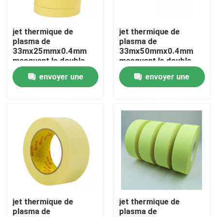
Visite d'usine
jet thermique de
jet thermique de
plasma de
plasma de
33mx25mmx0.4mm
33mx50mmx0.4mm
Contrôle de qualité
masquant le double
masquant le double
ruban adhésif latéral
ruban adhésif latéral
envoyer une
envoyer une
Contactez-nous
demande
demande
Demandez une citation
Ruban adhésif de BOPP
Ruban adhésif de papier d'emballage
jet thermique de
jet thermique de
plasma de
plasma de
Ruban adhésif d'ANIMAL FAMILIER