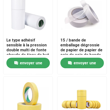
Le type adhésif
15 / bande de
sensible à la pression
emballage dégrossie
double multi de fonte
de papier de papier de
chaude de tissu de but
soie de soie de bande
a dégrossi ruban
de libération blanche
envoyer une
envoyer une
adhésif
de 20mmx50m double
demande
demande
Maison
Produits
Au sujet de nous