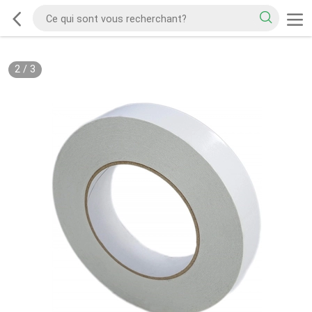
2
/
3