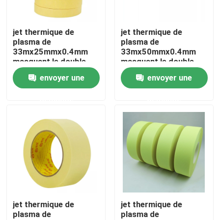
Visite d'usine
jet thermique de
jet thermique de
plasma de
plasma de
33mx25mmx0.4mm
33mx50mmx0.4mm
Contrôle de qualité
masquant le double
masquant le double
ruban adhésif latéral
ruban adhésif latéral
envoyer une
envoyer une
Contactez-nous
demande
demande
Demandez une citation
Ruban adhésif de BOPP
Ruban adhésif de papier d'emballage
jet thermique de
jet thermique de
plasma de
plasma de
Ruban adhésif d'ANIMAL FAMILIER