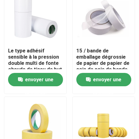
Le type adhésif
15 / bande de
sensible à la pression
emballage dégrossie
double multi de fonte
de papier de papier de
chaude de tissu de but
soie de soie de bande
a dégrossi ruban
de libération blanche
envoyer une
envoyer une
adhésif
de 20mmx50m double
demande
demande
Maison
Produits
Au sujet de nous