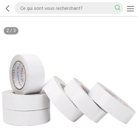
2
/
3