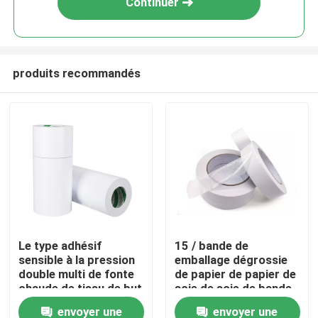
Continuer
produits recommandés
Maison
Le type adhésif
15 / bande de
sensible à la pression
emballage dégrossie
Produits
double multi de fonte
de papier de papier de
chaude de tissu de but
soie de soie de bande
a dégrossi ruban
de libération blanche
envoyer une
envoyer une
Au sujet de nous
adhésif
de 20mmx50m double