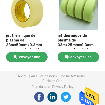
Ruban adhésif de PVC
Petit pain enorme de bande de BOPP
jet thermique de
jet thermique de
plasma de
plasma de
Ruban adhésif de fibre de verre
33mx50mmx0.3mm
33mx25mmx0.3mm
masquant le double
masquant le double
ruban adhésif latéral
ruban adhésif latéral
Petit pain de film de bout droit
envoyer une
envoyer une
demande
demande
Ruban adhésif de emballage
Aperçu
Au sujet de nous
Contactez-nous
Desktop Site
Ruban adhésif de Polyimide
Plan du site
Privacy Policy
Ruban adhésif de mousse