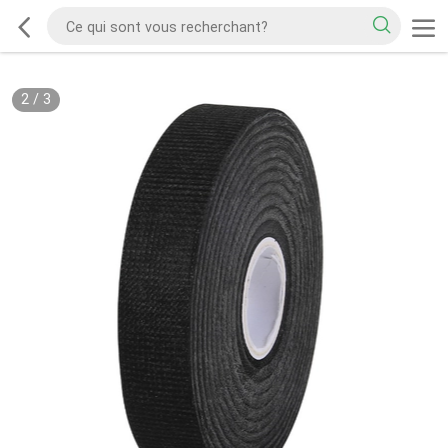
2
/
3