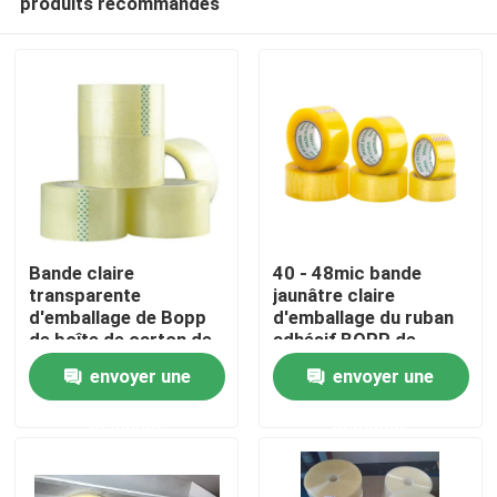
produits recommandés
Bande claire
40 - 48mic bande
transparente
jaunâtre claire
d'emballage de Bopp
d'emballage du ruban
de boîte de carton de
adhésif BOPP de
Maison
paquet clair adhésif
l'épaisseur BOPP
envoyer une
envoyer une
de cachetage
Produits
demande
demande
Au sujet de nous