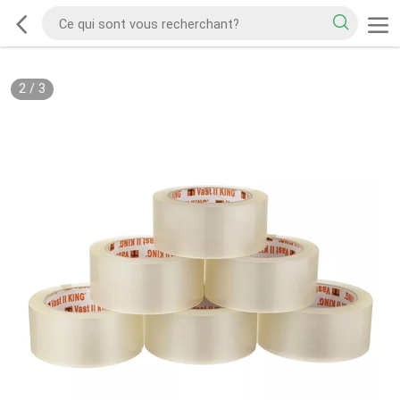
2
/
3