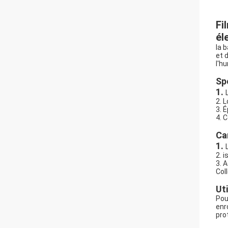
Fi
él
la 
et 
l'hu
Sp
1.
2. 
3. 
4. C
Ca
1.
2. 
3. 
Col
Uti
Pou
enr
pro