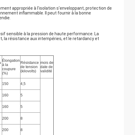
rement appropriée à l'isolation s'enveloppant, protection de
ronnement inflammable. Il peut fournir à la bonne
endie.
dhésif sensible à la pression de haute performance. La
t, la résistance aux intempéries, et le retardancy et
Élongation
à
Résistance
mois de
à la
de tension
date de
coupure
(kilovolts)
validité
(%)
150
4,5
160
5
160
5
200
8
200
8