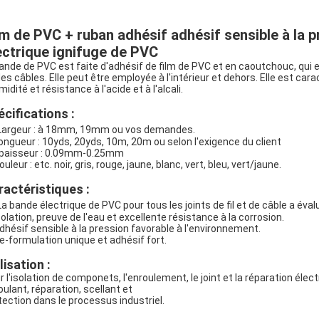
lm de PVC + ruban adhésif adhésif sensible à la 
ectrique ignifuge de PVC
bande de PVC est faite d'adhésif de film de PVC et en caoutchouc, qui es
des câbles. Elle peut être employée à l'intérieur et dehors. Elle est cara
midité et résistance à l'acide et à l'alcali.
écifications :
Largeur : à 18mm, 19mm ou vos demandes.
Longueur : 10yds, 20yds, 10m, 20m ou selon l'exigence du client
Épaisseur : 0.09mm-0.25mm
ouleur : etc. noir, gris, rouge, jaune, blanc, vert, bleu, vert/jaune.
ractéristiques :
La bande électrique de PVC pour tous les joints de fil et de câble a éval
isolation, preuve de l'eau et excellente résistance à la corrosion.
Adhésif sensible à la pression favorable à l'environnement.
le-formulation unique et adhésif fort.
lisation :
r l'isolation de componets, l'enroulement, le joint et la réparation élect
oulant, réparation, scellant et
tection dans le processus industriel.