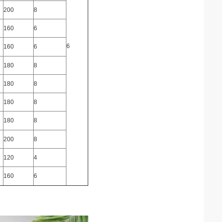
200
8
160
6
6
160
6
180
8
180
8
180
8
180
8
200
8
120
4
160
6