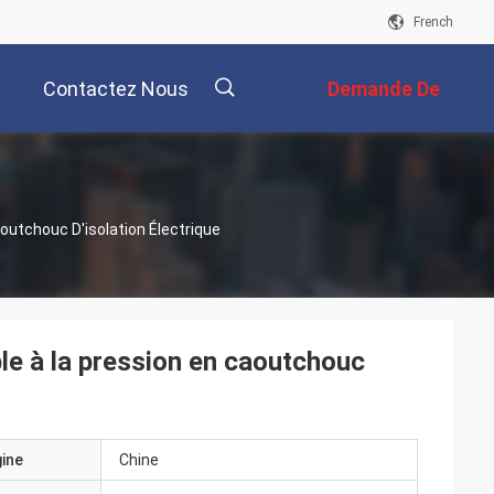
French
Contactez Nous
Demande De
Soumission
描
outchouc D'isolation Électrique
述
le à la pression en caoutchouc
gine
Chine