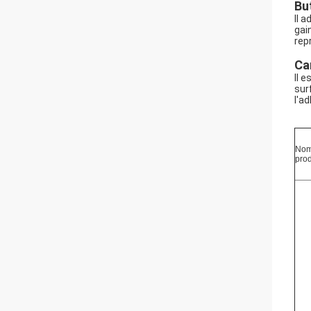
But
Il 
gai
rep
Ca
Il 
sur
l'a
Nom
prod