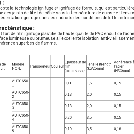
 :
adopte la technologie ignifuge et ignifuge de formule, qui est particuliè
ne des joints de fil et de câble sous la température de cuisse et l'envi
résentation ignifuge dans les endroits des conditions de lutte anti-inc
ractéristique :
est fait de film ignifuge plastifié de haute qualité de PVC enduit de l'a
face lumineuse ou brumeuse a l'excellente isolation, anti-vieillissemen
dhérence superbes de flamme.
Épaisseur de
Adhérence 
 de
Modèle
Tensilestrength
Transporteur
Couleur
film
l'acier
uit
NON.
(kg/25mm)
(millimètres)
(N/25mm)
AUTC650-
0,11
1,5
0,15
1
AUTC650-
0,13
2,0
0,15
2
AUTC650-
0,13
2,0
0,15
3
AUTC650-
0,20
3,5
0,15
4
AUTC650-
0,19
3,5
0,18
5