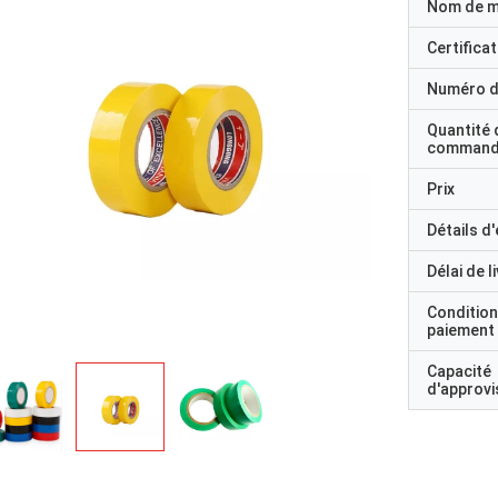
Nom de 
Certificat
Numéro d
Quantité 
command
Prix
Détails d
Délai de l
Condition
paiement
Capacité
d'approv