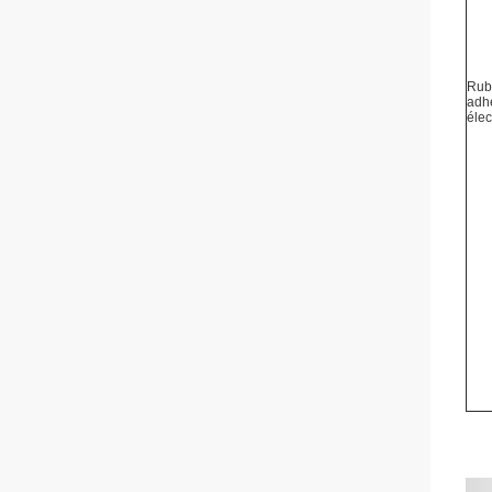
Rub
adhé
élec