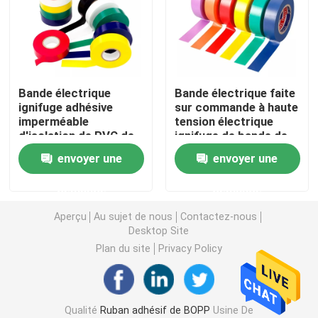
Ruban adhésif de PVC
Petit pain enorme de bande de BOPP
Bande électrique
Bande électrique faite
ignifuge adhésive
sur commande à haute
imperméable
tension électrique
Ruban adhésif de fibre de verre
d'isolation de PVC de
ignifuge de bande de
bande d'isolation
PVC de la bande 600V
envoyer une
envoyer une
d'approbation
d'isolation de fil
Petit pain de film de bout droit
d'UL/VDE/RoHS
demande
demande
Ruban adhésif de emballage
Aperçu
Au sujet de nous
Contactez-nous
Desktop Site
Plan du site
Privacy Policy
Ruban adhésif de Polyimide
Ruban adhésif de mousse
Qualité
Ruban adhésif de BOPP
Usine De