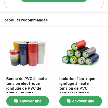
produits recommandés
Maison
Bande de PVC à haute
Isolation électrique
tension électrique
ignifuge à haute
ignifuge de PVC de
tension de PVC
Produits
10m-25m Wire
câblant le ruban
Waterproof Flame
adhésif
envoyer une
envoyer une
Au sujet de nous