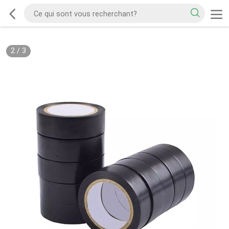
2
/
3