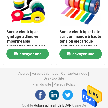
Ruban adhésif de PVC
Petit pain enorme de bande de BOPP
Bande électrique
Bande électrique faite
ignifuge adhésive
sur commande à haute
imperméable
tension électrique
Ruban adhésif de fibre de verre
d'isolation de PVC de
ignifuge de bande de
bande d'isolation
PVC de la bande 600V
envoyer une
envoyer une
d'approbation
d'isolation de fil
Petit pain de film de bout droit
d'UL/VDE/RoHS
demande
demande
Ruban adhésif de emballage
Aperçu
Au sujet de nous
Contactez-nous
Desktop Site
Plan du site
Privacy Policy
Ruban adhésif de Polyimide
Ruban adhésif de mousse
Qualité
Ruban adhésif de BOPP
Usine De