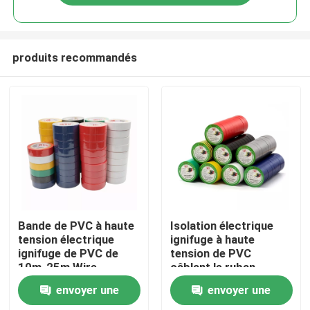
produits recommandés
Maison
Bande de PVC à haute
Isolation électrique
tension électrique
ignifuge à haute
ignifuge de PVC de
tension de PVC
Produits
10m-25m Wire
câblant le ruban
Waterproof Flame
adhésif
envoyer une
envoyer une
Au sujet de nous