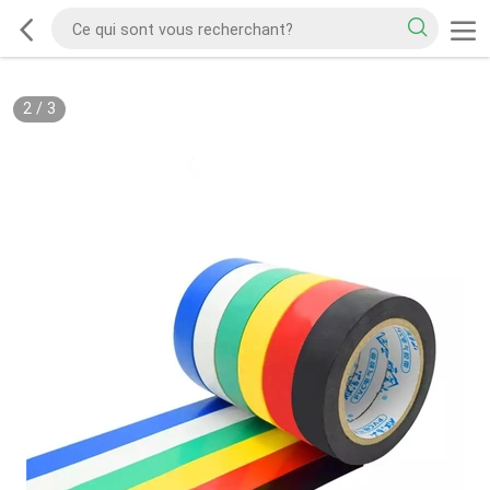
2
/
3