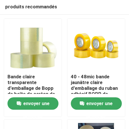
produits recommandés
Bande claire
40 - 48mic bande
transparente
jaunâtre claire
d'emballage de Bopp
d'emballage du ruban
Maison
de boîte de carton de
adhésif BOPP de
paquet clair adhésif
l'épaisseur BOPP
envoyer une
envoyer une
de cachetage
Produits
demande
demande
Au sujet de nous