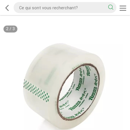
2
/
3