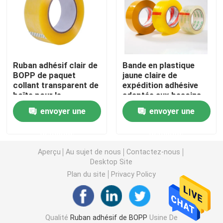
Ruban adhésif de PVC
Petit pain enorme de bande de BOPP
Ruban adhésif clair de
Bande en plastique
BOPP de paquet
jaune claire de
collant transparent de
expédition adhésive
Ruban adhésif de fibre de verre
boîte pour le
adaptée aux besoins
cachetage de carton
du client d'emballage
envoyer une
envoyer une
de Bopp de bande
Petit pain de film de bout droit
d'emballage
demande
demande
Ruban adhésif de emballage
Aperçu
Au sujet de nous
Contactez-nous
Desktop Site
Plan du site
Privacy Policy
Ruban adhésif de Polyimide
Ruban adhésif de mousse
Qualité
Ruban adhésif de BOPP
Usine De