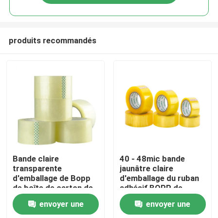
produits recommandés
Maison
Bande claire
40 - 48mic bande
transparente
jaunâtre claire
d'emballage de Bopp
d'emballage du ruban
Produits
de boîte de carton de
adhésif BOPP de
paquet clair adhésif
l'épaisseur BOPP
envoyer une
envoyer une
de cachetage
Au sujet de nous