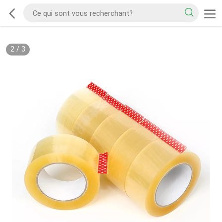
2
/
3