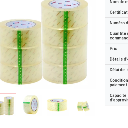
Nom de 
Certificat
Numéro d
Quantité 
command
Prix
Détails d
Délai de l
Condition
paiement
Capacité
d'approv