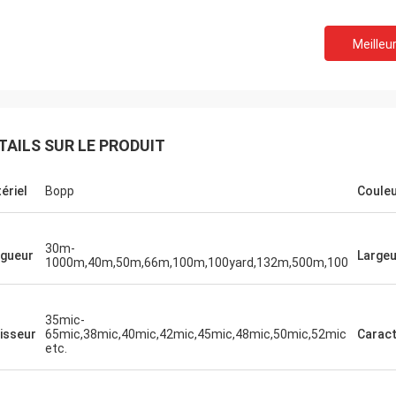
Meilleur
TAILS SUR LE PRODUIT
ériel
Bopp
Coule
30m-
gueur
Largeu
1000m,40m,50m,66m,100m,100yard,132m,500m,100
35mic-
isseur
65mic,38mic,40mic,42mic,45mic,48mic,50mic,52mic
Caract
etc.