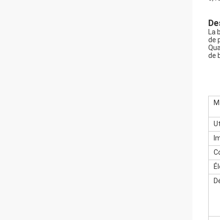
De
La 
de 
Qua
de 
M
Ut
I
C
É
D