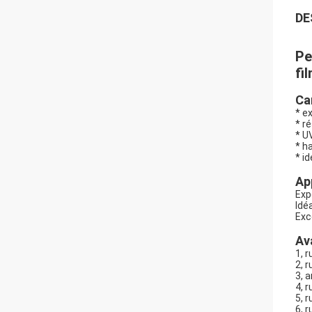
DE
Pe
fi
Ca
* e
* ré
* U
* h
* i
Ap
Exp
Idé
Exc
Av
1, 
2, 
3, 
4, 
5, 
6, 