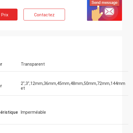
 Prix
Contactez
ur
Transparent
2'',3'',12mm,36mm,45mm,48mm,50mm,72mm,144mm
r
et
éristique
Imperméable