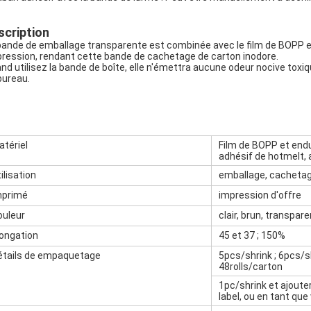
scription
bande de emballage transparente est combinée avec le film de BOPP et 
pression, rendant cette bande de cachetage de carton inodore.
nd utilisez la bande de boîte, elle n'émettra aucune odeur nocive toxiq
bureau.
atériel
Film de BOPP et endui
adhésif de hotmelt, 
ilisation
emballage, cachetag
mprimé
impression d'offre
ouleur
clair, brun, transpare
longation
45 et 37 ; 150%
étails de empaquetage
5pcs/shrink ; 6pcs/sh
48rolls/carton
1pc/shrink et ajouter
label, ou en tant que