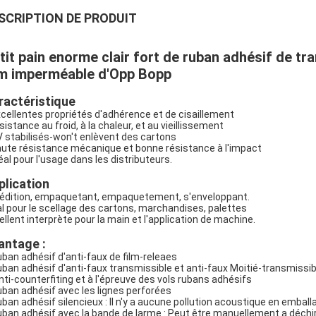
SCRIPTION DE PRODUIT
tit pain enorme clair fort de ruban adhésif de t
lm imperméable d'Opp Bopp
ractéristique
xcellentes propriétés d'adhérence et de cisaillement
sistance au froid, à la chaleur, et au vieillissement
V stabilisés-won't enlèvent des cartons
aute résistance mécanique et bonne résistance à l'impact
déal pour l'usage dans les distributeurs.
plication
édition, empaquetant, empaquetement, s'enveloppant.
al pour le scellage des cartons, marchandises, palettes
ellent interprète pour la main et l'application de machine.
antage :
ruban adhésif d'anti-faux de film-releaes
ruban adhésif d'anti-faux transmissible et anti-faux Moitié-transmissi
anti-counterfiting et à l'épreuve des vols rubans adhésifs
ruban adhésif avec les lignes perforées
ruban adhésif silencieux : Il n'y a aucune pollution acoustique en emball
ruban adhésif avec la bande de larme : Peut être manuellement a déchir