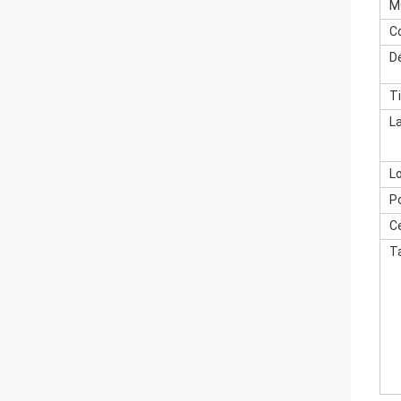
M
C
Dé
T
L
L
P
Ce
Ta