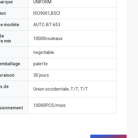
marque
UNIFORM
ion
ISO9001,BSCI
e modèle
AUTC-BT-653
de
10000rouleaux
e min
negotiable
'emballage
palette
ivraison
30 jours
s de
Union occidentale, T/T, T/T
10000PCS/mois
isionnement