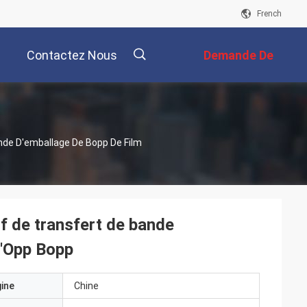
French
Contactez Nous
Demande De
Soumission
描
ande D'emballage De Bopp De Film
述
if de transfert de bande
d'Opp Bopp
gine
Chine