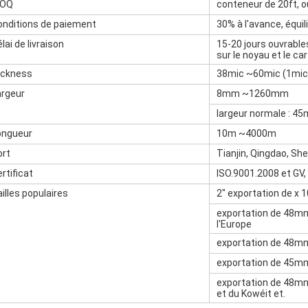
OQ
conteneur de 20ft, o
onditions de paiement
30% à l'avance, équil
lai de livraison
15-20 jours ouvrable
sur le noyau et le ca
ickness
38mic ~60mic (1mi
argeur
8mm ~1260mm
largeur normale : 
ongueur
10m ~4000m
ort
Tianjin, Qingdao, Sh
rtificat
ISO.9001.2008 et GV,
illes populaires
2" exportation de x 
exportation de 48m
l'Europe
exportation de 48mm 
exportation de 45mm
exportation de 48mm
et du Kowéit et.