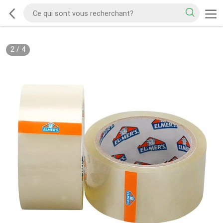
2
/
4