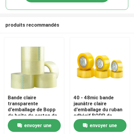
produits recommandés
Accueil
Bande claire
40 - 48mic bande
transparente
jaunâtre claire
d'emballage de Bopp
d'emballage du ruban
A propos de nous
de boîte de carton de
adhésif BOPP de
paquet clair adhésif
l'épaisseur BOPP
envoyer une
envoyer une
de cachetage
Contacts