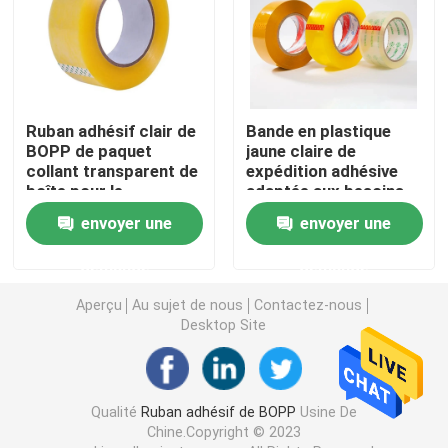
Petit pain de film de bout droit
Ruban adhésif de emballage
Ruban adhésif clair de
Bande en plastique
BOPP de paquet
jaune claire de
collant transparent de
expédition adhésive
Ruban adhésif de Polyimide
boîte pour le
adaptée aux besoins
cachetage de carton
du client d'emballage
envoyer une
envoyer une
de Bopp de bande
Ruban adhésif de mousse
d'emballage
demande
demande
Bande de MOPP
Aperçu
Au sujet de nous
Contactez-nous
Desktop Site
Petit pain de film protecteur
Qualité
Ruban adhésif de BOPP
Usine De
Petit pain enorme de papier d'emballage
Chine.Copyright © 2023