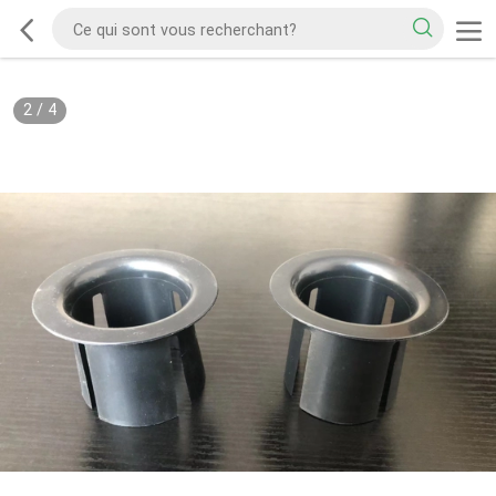
2
/
4