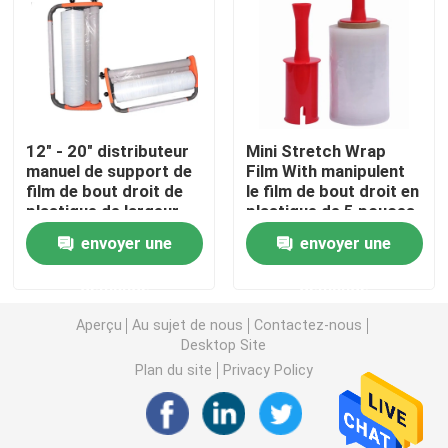
Ruban adhésif de PVC
Petit pain enorme de bande de BOPP
12" - 20" distributeur
Mini Stretch Wrap
manuel de support de
Film With manipulent
Ruban adhésif de fibre de verre
film de bout droit de
le film de bout droit en
plastique de largeur
plastique de 5 pouces
de pouce 300-500mm
avec les poignées
Petit pain de film de bout droit
envoyer une
envoyer une
d'emballage coloré
tournantes pour
transparent de feuille
l'enveloppe de palette
demande
demande
Ruban adhésif de emballage
Aperçu
Au sujet de nous
Contactez-nous
Desktop Site
Ruban adhésif de Polyimide
Plan du site
Privacy Policy
Ruban adhésif de mousse