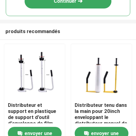
Continuer
produits recommandés
Maison
Distributeur et
Distributeur tenu dans
support en plastique
la main pour 20inch
Produits
de support d'outil
enveloppant le
d'enveloppe de film
distributeur manuel de
d'étendue de
film de bout droit de
envoyer une
envoyer une
Au sujet de nous
distributeur d'étendue
palette de film