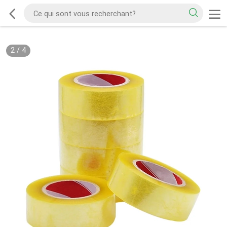
2
/
4