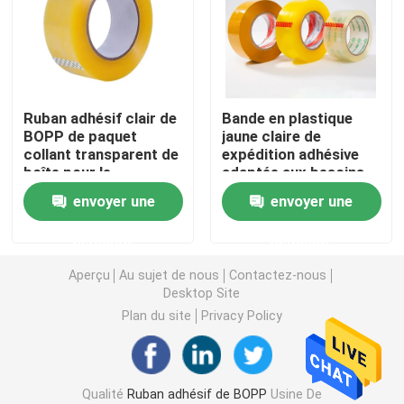
Ruban adhésif de PVC
Petit pain enorme de bande de BOPP
Ruban adhésif clair de
Bande en plastique
BOPP de paquet
jaune claire de
collant transparent de
expédition adhésive
Ruban adhésif de fibre de verre
boîte pour le
adaptée aux besoins
cachetage de carton
du client d'emballage
envoyer une
envoyer une
de Bopp de bande
Petit pain de film de bout droit
d'emballage
demande
demande
Ruban adhésif de emballage
Aperçu
Au sujet de nous
Contactez-nous
Desktop Site
Plan du site
Privacy Policy
Ruban adhésif de Polyimide
Ruban adhésif de mousse
Qualité
Ruban adhésif de BOPP
Usine De