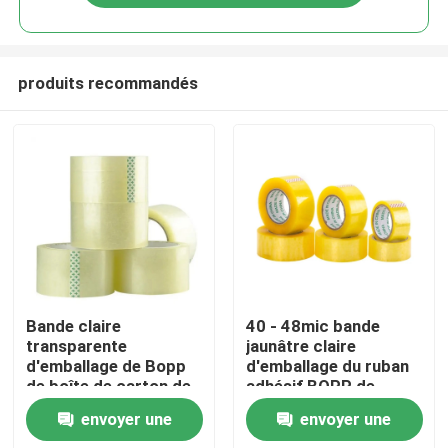
produits recommandés
Maison
Bande claire
40 - 48mic bande
transparente
jaunâtre claire
d'emballage de Bopp
d'emballage du ruban
Produits
de boîte de carton de
adhésif BOPP de
paquet clair adhésif
l'épaisseur BOPP
envoyer une
envoyer une
de cachetage
Au sujet de nous