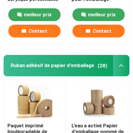
meilleur prix
meilleur prix
Petit pain de film de bout droit
Contact
Contact
Ruban adhésif de emballage
Ruban adhésif de Polyimide
Ruban adhésif de papier d'emballage
(28)
Ruban adhésif de mousse
Bande de MOPP
Petit pain de film protecteur
Paquet imprimé
L'eau a activé Papier
Petit pain enorme de papier d'emballage
biodégradable de
d'emballage gommé de