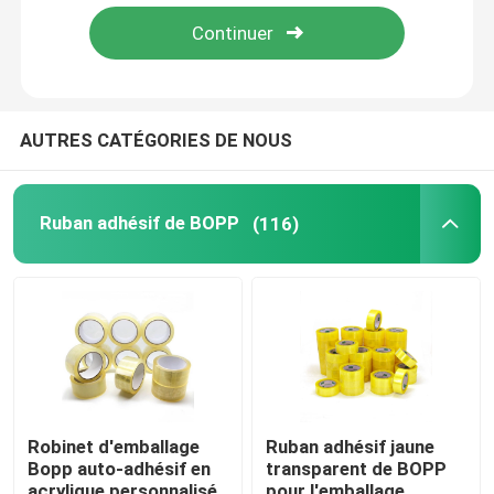
Produits
Ruban adhésif de BOPP
AUTRES CATÉGORIES DE NOUS
Ruban adhésif de papier d'emballage
Ruban adhésif de BOPP
(116)
Ruban adhésif d'ANIMAL FAMILIER
Ruban adhésif de PVC
Petit pain enorme de bande de BOPP
Robinet d'emballage
Ruban adhésif jaune
Bopp auto-adhésif en
transparent de BOPP
Ruban adhésif de fibre de verre
acrylique personnalisé
pour l'emballage