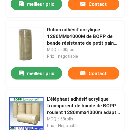
meilleur prix
Contact
Ruban adhésif acrylique
1280MMx4000M de BOPP de
bande résistante de petit pain
enorme
MOQ：500pcs
Prix：negotiable
meilleur prix
Contact
L'éléphant adhésif acrylique
transparent de bande de BOPP
roulent 1280mmx4000m adapté
aux besoins du client
MOQ：68rolls
Prix：Negotiable