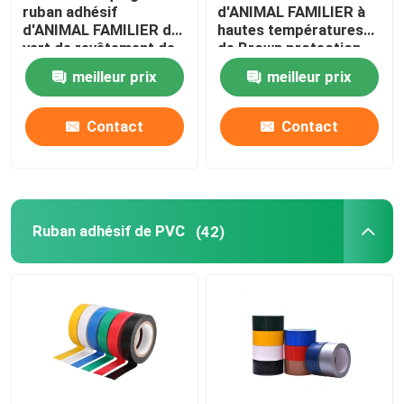
ruban adhésif
d'ANIMAL FAMILIER à
d'ANIMAL FAMILIER de
hautes températures
vert de revêtement de
de Brown protection
poudre de polyester
de SMT de ruban de 6
meilleur prix
meilleur prix
pour l'isolation
pouces
Contact
Contact
Ruban adhésif de PVC
(42)